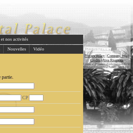
et nos activités
s
Nouvelles
Vidéo
Privacy policy
|
Company info
|
Credits
|
Area Riservata
Contacts | Demande d'informations Hotel
Miramare Continental Palace - San Remo
partie.
CP