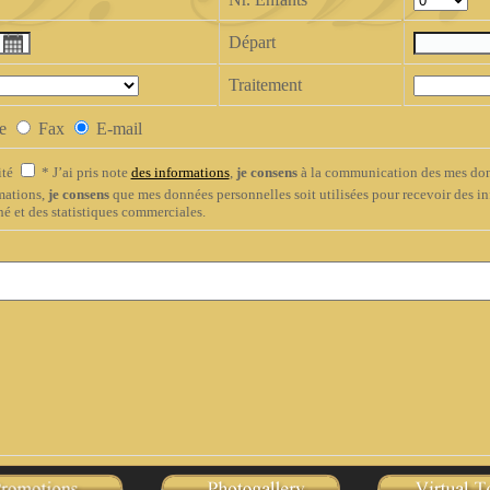
Départ
Traitement
ne
Fax
E-mail
ité
*
J’ai pris note
des informations
,
je consens
à la communication des mes don
rmations,
je consens
que mes données personnelles soit utilisées pour recevoir des in
é et des statistiques commerciales.