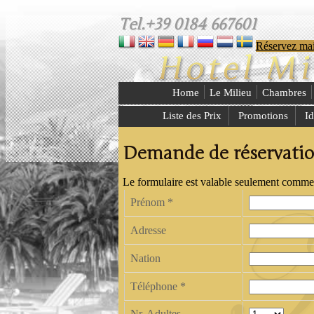
Tel.+39 0184 667601
Réservez mai
Home
Le Milieu
Chambres
Liste des Prix
Promotions
I
Demande de réservati
Le formulaire est valable seulement comme 
Prénom
*
Adresse
Nation
Téléphone
*
Nr. Adultes