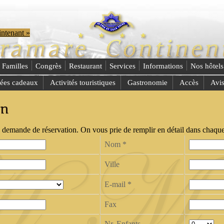
ntenant »
Familles
Congrès
Restaurant
Services
Informations
Nos hôtels 
dées cadeaux
Activités touristiques
Gastronomie
Accès
Avi
on
demande de réservation. On vous prie de remplir en détail dans chaque 
Nom
*
Ville
E-mail
*
Fax
Nr. Enfants