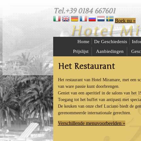
Tel.+39 0184 667601
Boek nu »
Home
De Geschiedenis
Info
Prijslijst
Aanbiedingen
Gesc
Het Restaurant
Het restaurant van Hotel Miramare, met een s
van ware passie kunt doorbrengen.
Geniet van een aperitief in de salons van het 1
Toegang tot het buffet van antipasti met special
De keuken van onze chef Luciano biedt de gene
gerenommeerde internationale gerechten.
Verschillende menuvoorbeelden »