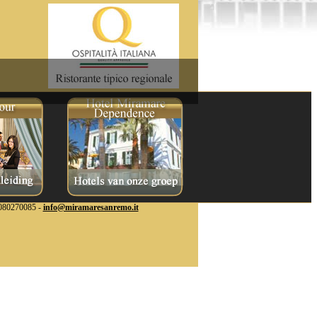
80270085 -
info@miramaresanremo.it