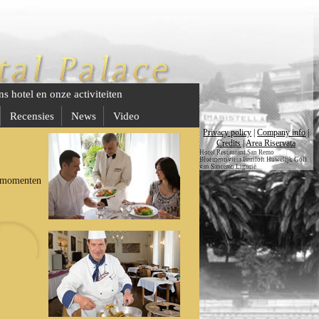
s hotel en onze activiteiten
Recensies
News
Video
Privacy policy
|
Company info
|
Credits
|
Area Riservata
Hotel Restaurant San Remo
Bloemenriviera Bruiloft Huwelijk Golf
van Sanremo Ligurië
u momenten