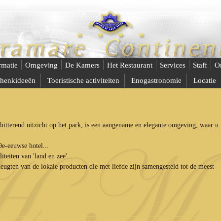
rmatie
Omgeving
De Kamers
Het Restaurant
Services
Staff
On
henkideeën
Toeristische activiteiten
Enogastronomie
Locatie
chitterend uitzicht op het park, is een aangename en elegante omgeving, waar 
9e-eeuwse hotel...
iteiten van 'land en zee'...
ugten van de lokale producten die met liefde zijn samengesteld tot de meest