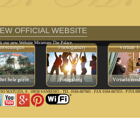
EW OFFICIAL WEBSITE
it our new Website Miramare The Palace.
UZIA, 9 - 18038 SANREMO - TEL. 0184-667601 - FAX 0184-667655 - P.IVA 000