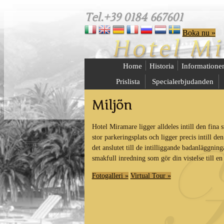
Tel.+39 0184 667601
Boka nu »
Home
Historia
Informatione
Prislista
Specialerbjudanden
Miljön
Hotel Miramare ligger alldeles intill den fina
stor parkeringsplats och ligger precis intill d
det anslutet till de intilliggande badanläggnin
smakfull inredning som gör din vistelse till e
Fotogalleri »
Virtual Tour »