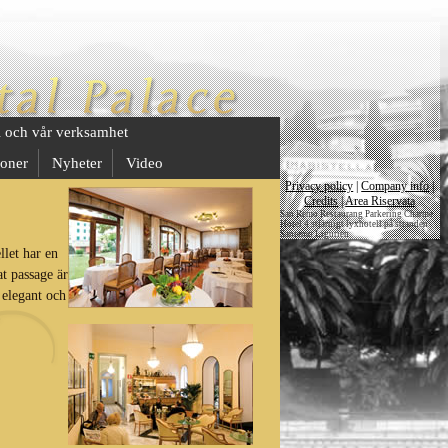
l och vår verksamhet
oner
Nyheter
Video
Privacy policy
|
Company info
|
Credits
|
Area Riservata
San Remo Restaurang Parkering Charme
Hotel 4 stjärnigt lyxhotell på stranden
Sanremo Ligurien
llet har en
at passage är
 elegant och