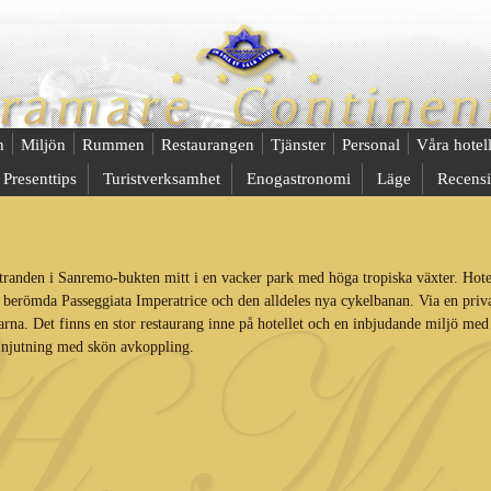
n
Miljön
Rummen
Restaurangen
Tjänster
Personal
Våra hotel
Presenttips
Turistverksamhet
Enogastronomi
Läge
Recensi
 stranden i Sanremo-bukten mitt i en vacker park med höga tropiska växter. Hote
en berömda Passeggiata Imperatrice och den alldeles nya cykelbanan. Via en priv
garna. Det finns en stor restaurang inne på hotellet och en inbjudande miljö med
n njutning med skön avkoppling.