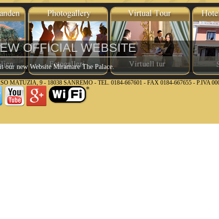
EW OFFICIAL WEBSITE
it our new Website Miramare The Palace.
UZIA, 9 - 18038 SANREMO - TEL. 0184-667601 - FAX 0184-667655 - P.IVA 000