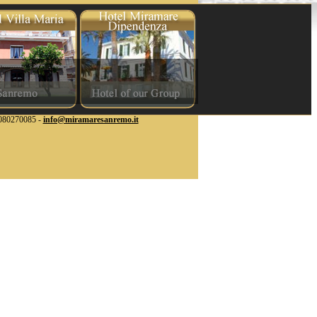
80270085 -
info@miramaresanremo.it